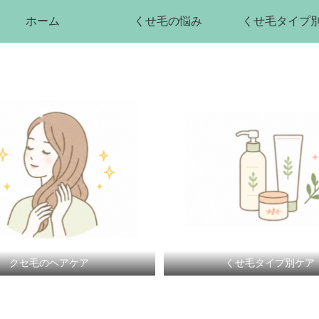
ホーム
くせ毛の悩み
くせ毛タイプ
クセ毛のヘアケア
くせ毛タイプ別ケア