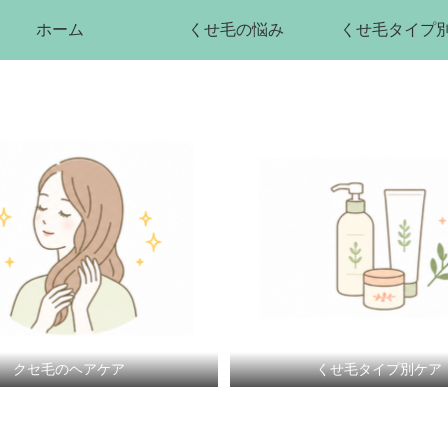
ホーム
くせ毛の悩み
くせ毛タイプ
クセ毛のヘアケア
くせ毛タイプ別ケア