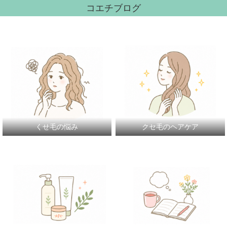
コエチブログ
くせ毛の悩み
クセ毛のヘアケア