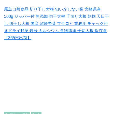
霧島自然食品 切り干し大根 匂いがしない袋 宮崎県産
500g ジッパー付 無添加 切干大根 千切り大根 乾物 天日干
し 切干し大根 国産 乾燥野菜 マクロビ 業務用 チャック付
きドライ野菜 鉄分 カルシウム 食物繊維 千切大根 保存食
【365日出荷】