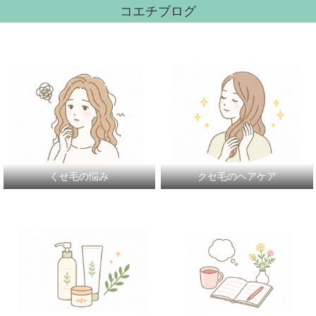
コエチブログ
くせ毛の悩み
クセ毛のヘアケア