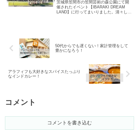
た。
茨城県笠間市の笠間芸術の森公園にて開
催されたイベント【IBARAKI DREAM
LAND】に行ってまいりました。清々しい
青空で、久しぶりに外の空気を満喫し、
美味しいものも食べてきました。
50代からでも遅くない！家計管理をして
豊かになろう！
アラフィフも大好きなスパイスたっぷり
なインドカレー！
コメント
コメントを書き込む