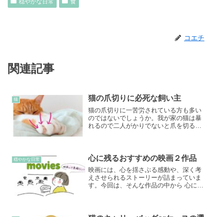
穏やかな日常
食
コエチ
関連記事
猫の爪切りに必死な飼い主
猫
猫の爪切りに一苦労されている方も多い
のではないでしょうか。我が家の猫は暴
れるので二人がかりでないと爪を切るこ
とができず、毎回大変なんです。
心に残るおすすめの映画２作品
穏やかな日常
映画には、心を揺さぶる感動や、深く考
えさせられるストーリーが詰まっていま
す。今回は、そんな作品の中から 心に残
る2本 をご紹介します。どちらも観た後
に余韻が残り続けるような作品なんで
す。