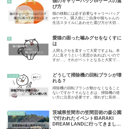
猫のキャリーバッグorケースの選
猫
び方
猫の移動には必ず必要なキャリーバッグ
orケース。購入前にご自身や猫ちゃんの
生活スタイルにあわせた選び方が大切！
参考にしていただけたら幸いです。
愛猫の困った噛みグセをなくすに
猫
は
人間もクセを直すって大変ですよね。本
人に直そうという意思があればいいので
すが…。それがペットとなると大変で
す。気持を長く持って接することがなに
より大切になります。そんな愛猫との接
し方を紹介します。
どうして掃除機の回転ブラシが壊
つぶやき
れる？
掃除機の回転ブラシが動かなくなること
ないですか？そんなときは、掃除機の使
い方に注意が必要です。壊れずに長持ち
させる使い方を紹介します。
茨城県笠間市の笠間芸術の森公園
穏やかな日常
で行われたイベントIBARAKI
DREAM LANDに行ってきまし