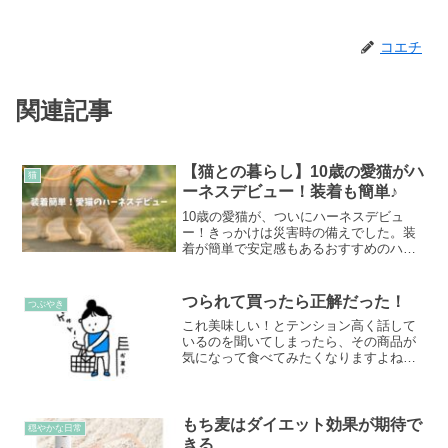
コエチ
関連記事
【猫との暮らし】10歳の愛猫がハ
猫
ーネスデビュー！装着も簡単♪
10歳の愛猫が、ついにハーネスデビュ
ー！きっかけは災害時の備えでした。装
着が簡単で安定感もあるおすすめのハー
ネスをご紹介します。窓の外に興味津々
な猫ちゃんとの、ゆるやかな外の世界の
楽しみ方。
つられて買ったら正解だった！
つぶやき
これ美味しい！とテンション高く話して
いるのを聞いてしまったら、その商品が
気になって食べてみたくなりますよね。
それにつられてつい買っちゃった。そん
なことありますよね。
もち麦はダイエット効果が期待で
穏やかな日常
きる