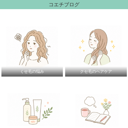
コエチブログ
くせ毛の悩み
クセ毛のヘアケア