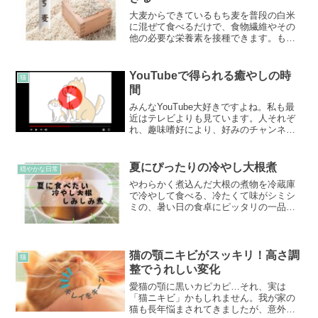
大麦からできているもち麦を普段の白米
に混ぜて食べるだけで、食物繊維やその
他の必要な栄養素を接種できます。もち
麦を食べてみた自身の感想など交えて解
説していきます。
YouTubeで得られる癒やしの時
猫
間
みんなYouTube大好きですよね。私も最
近はテレビよりも見ています。人それぞ
れ、趣味嗜好により、好みのチャンネル
を選んでみることができるのが自由度が
高く、本当に便利です。今回、私のお気
に入りのYouTubeチャンネルをご紹介さ
夏にぴったりの冷やし大根煮
穏やかな日常
せてください。
やわらかく煮込んだ大根の煮物を冷蔵庫
で冷やして食べる、冷たくて味がシミシ
ミの、暑い日の食卓にピッタリの一品で
す。
猫の顎ニキビがスッキリ！高さ調
猫
整でうれしい変化
愛猫の顎に黒いカピカピ…それ、実は
「猫ニキビ」かもしれません。我が家の
猫も長年悩まされてきましたが、意外に