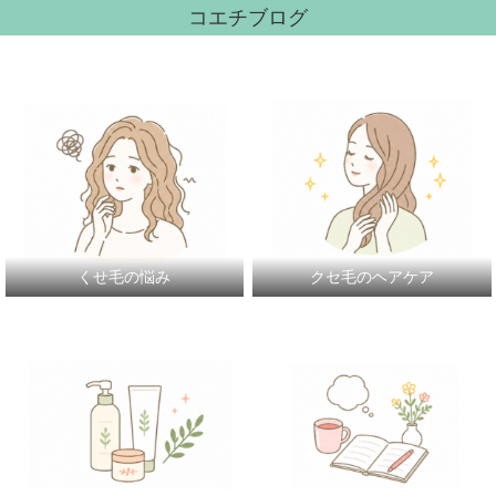
コエチブログ
くせ毛の悩み
クセ毛のヘアケア