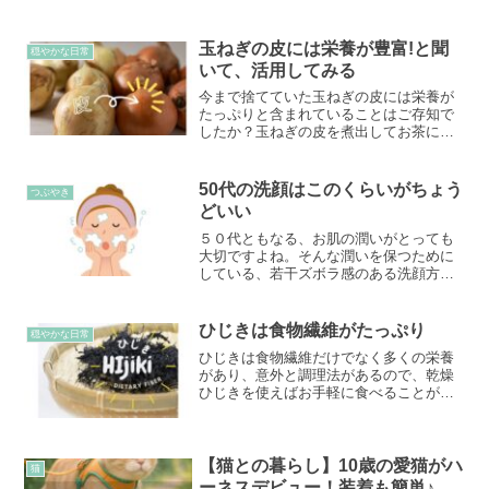
ごしがよく、スルスル食べれちゃいま
す。 そんな夏の風物詩でもあるそうめ
んを食べるときに工夫されている方は多
玉ねぎの皮には栄養が豊富!と聞
穏やかな日常
いのではないでしょうか。...
いて、活用してみる
今まで捨てていた玉ねぎの皮には栄養が
たっぷりと含まれていることはご存知で
したか？玉ねぎの皮を煮出してお茶にす
ることで簡単に栄養を接種することがで
きるので、試しに作って飲んでみまし
た。
50代の洗顔はこのくらいがちょう
つぶやき
どいい
５０代ともなる、お肌の潤いがとっても
大切ですよね。そんな潤いを保つために
している、若干ズボラ感のある洗顔方法
を紹介します。
ひじきは食物繊維がたっぷり
穏やかな日常
ひじきは食物繊維だけでなく多くの栄養
があり、意外と調理法があるので、乾燥
ひじきを使えばお手軽に食べることがで
きます。
【猫との暮らし】10歳の愛猫がハ
猫
ーネスデビュー！装着も簡単♪