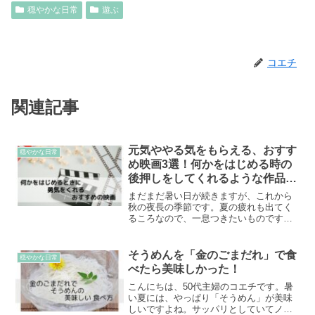
穏やかな日常
遊ぶ
コエチ
関連記事
元気ややる気をもらえる、おすす
穏やかな日常
め映画3選！何かをはじめる時の
後押しをしてくれるような作品で
す。
まだまだ暑い日が続きますが、これから
秋の夜長の季節です。夏の疲れも出てく
るころなので、一息つきたいものです
ね。疲れた体を癒やしながら、おすすめ
映画をぜひ観ていただきたいと思いま
す。元気とやる気をくれるそんな作品だ
そうめんを「金のごまだれ」で食
穏やかな日常
と感じています。
べたら美味しかった！
こんにちは、50代主婦のコエチです。暑
い夏には、やっぱり「そうめん」が美味
しいですよね。サッパリとしていてノド