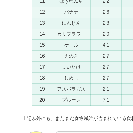
11
ほうれん草
2.2
12
バナナ
2.6
13
にんじん
2.8
14
カリフラワー
2.0
15
ケール
4.1
16
えのき
2.7
17
まいたけ
2.7
18
しめじ
2.7
19
アスパラガス
2.1
20
プルーン
7.1
上記以外にも、まだまだ食物繊維が含まれている食