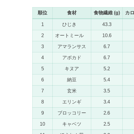
順位
食材
食物繊維 (g)
カロリ
1
ひじき
43.3
2
オートミール
10.6
3
アマランサス
6.7
4
アボカド
6.7
5
キヌア
5.2
6
納豆
5.4
7
玄米
3.5
8
エリンギ
3.4
9
ブロッコリー
2.6
10
キャベツ
2.5