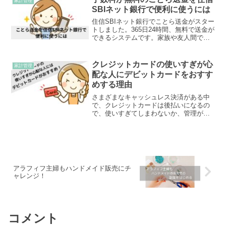
家計管理
SBIネット銀行で便利に使うには
住信SBIネット銀行でことら送金がスター
トしました。365日24時間、無料で送金が
できるシステムです。家族や友人間で使
える便利なことら送金の解説をします。
クレジットカードの使いすぎが心
家計管理
配な人にデビットカードをおすす
めする理由
さまざまなキャッシュレス決済がある中
で、クレジットカードは後払いになるの
で、使いすぎてしまわないか、管理が面
倒くさい、などと感じている人もいると
思います。そんなときは、即時決済のデ
ビットカードがおすすめです。
アラフィフ主婦もハンドメイド販売にチ
ャレンジ！
コメント