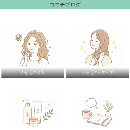
コエチブログ
くせ毛の悩み
クセ毛のヘアケア