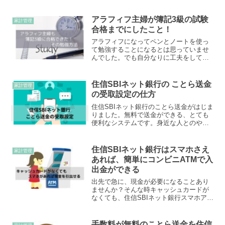
ラフィフになってからしっかりと家計管
理をするようになって、漠然とした不安
も少しずつ解消するようになりました。
アラフィフ主婦が簿記3級の試験
家計管理
合格までにしたこと！
アラフィフになってペンとノートを使っ
て勉強することになるとは思っていませ
んでした。でも自分なりに工夫をして勉
強をがんばってみたら簿記3級の試験に合
格できました。そんな私の勉強方法を紹
介します。
住信SBIネット銀行の ことら送金
家計管理
の受取設定の仕方
住信SBIネット銀行のことら送金がはじま
りました。無料で送金ができる、とても
便利なシステムです。身近な人とのやり
取りに使われることが多いと思います
が、ことら送金を始める前に、まずは受
け取る側の設定をしておくことも重要で
住信SBIネット銀行はスマホさえ
家計管理
す。今回は住信SBIネット銀行でことら送
あれば、簡単にコンビニATMで入
金を受け取る側の設定の解説をします。
出金ができる
出先で急に、現金が必要になることあり
ませんか？そんな時キャッシュカードが
なくても、住信SBIネット銀行スマホアプ
リさえあればコンビニATMで現金を引き
出すことができます。そんな便利な機能
を紹介をします。
手数料が無料のことら送金を住信