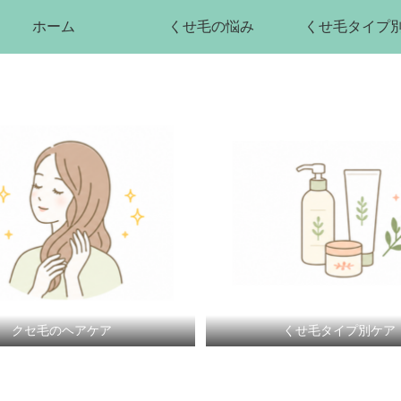
ホーム
くせ毛の悩み
くせ毛タイプ
クセ毛のヘアケア
くせ毛タイプ別ケア