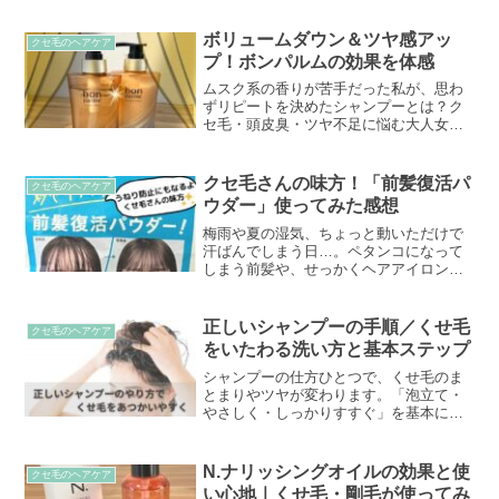
い方までわかりやすくまとめた。
ボリュームダウン＆ツヤ感アッ
クセ毛のヘアケア
プ！ボンパルムの効果を体感
ムスク系の香りが苦手だった私が、思わ
ずリピートを決めたシャンプーとは？ク
セ毛・頭皮臭・ツヤ不足に悩む大人女性
におすすめの「ボンパルム」を実際に使
ってみた感想をまとめました。
クセ毛さんの味方！「前髪復活パ
クセ毛のヘアケア
ウダー」使ってみた感想
梅雨や夏の湿気、ちょっと動いただけで
汗ばんでしまう日…。ペタンコになって
しまう前髪や、せっかくヘアアイロンで
伸ばした髪がうねうねに崩れてしまう。
そんなお悩みにおすすめなのが、花王リ
ーゼの「サラサラ前髪復活パウダー」で
正しいシャンプーの手順／くせ毛
クセ毛のヘアケア
す。今回は、クセ毛に悩む私が実際に使
をいたわる洗い方と基本ステップ
ってみた感想とともに、効果や使い方、
気になる点までリアルにお伝えします。
シャンプーの仕方ひとつで、くせ毛のま
とまりやツヤが変わります。「泡立て・
やさしく・しっかりすすぐ」を基本に、
髪と頭皮をいたわる正しい洗い方を解
説。今日から実践できる美髪習慣のコツ
を紹介します。
N.ナリッシングオイルの効果と使
クセ毛のヘアケア
い心地｜くせ毛・剛毛が使ってみ