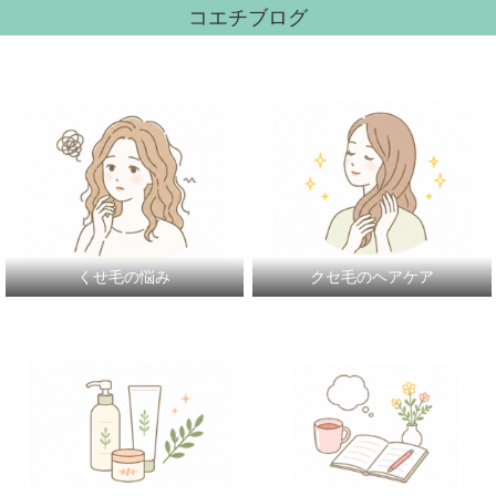
コエチブログ
くせ毛の悩み
クセ毛のヘアケア