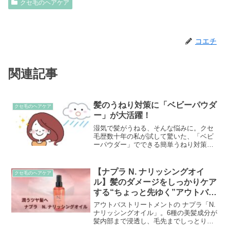
クセ毛のヘアケア
コエチ
関連記事
髪のうねり対策に「ベビーパウダ
クセ毛のヘアケア
ー」が大活躍！
湿気で髪がうねる、そんな悩みに。クセ
毛歴数十年の私が試して驚いた、「ベビ
ーパウダー」でできる簡単うねり対策を
ご紹介します！
【ナプラ N. ナリッシングオイ
クセ毛のヘアケア
ル】髪のダメージをしっかりケア
する“ちょっと先ゆく”アウトバス
オイル
アウトバストリートメントの ナプラ「N.
ナリッシングオイル」。6種の美髪成分が
髪内部まで浸透し、毛先までしっとりう
るおうツヤ髪へ。香り・特徴・成分・使